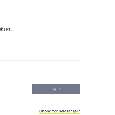
uksesi.
Kirjaudu
Unohditko salasanasi?