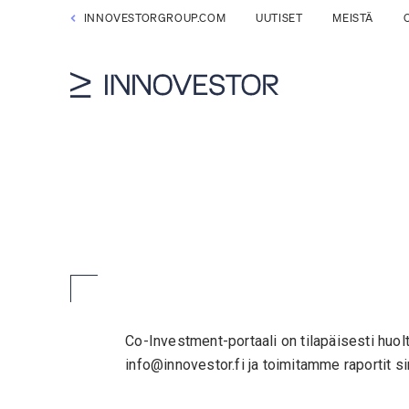
INNOVESTORGROUP.COM
UUTISET
MEISTÄ
Co-Investment-portaali on tilapäisesti huolt
info@innovestor.fi ja toimitamme raportit s