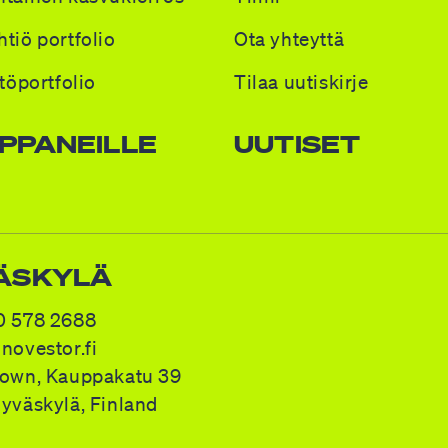
tiö portfolio
Ota yhteyttä
stöportfolio
Tilaa uutiskirje
PPANEILLE
UUTISET
ÄSKYLÄ
0 578 2688
novestor.fi
Town, Kauppakatu 39
Jyväskylä
,
Finland