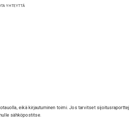
OTA YHTEYTTÄ
otauolla, eikä kirjautuminen toimi. Jos tarvitset sijoitusraport
inulle sähköpostitse.