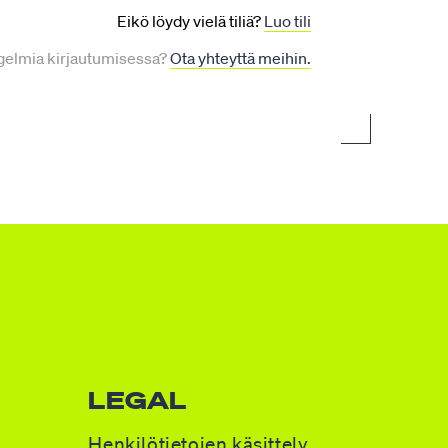
Eikö löydy vielä tiliä?
Luo tili
Ota yhteyttä meihin.
elmia kirjautumisessa?
LEGAL
Henkilötietojen käsittely