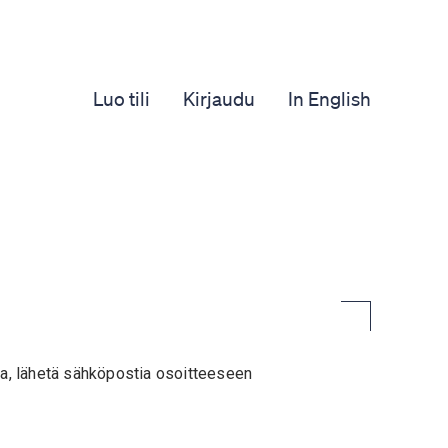
Luo tili
Kirjaudu
In English
teja, lähetä sähköpostia osoitteeseen