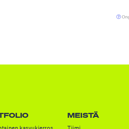
Ong
TFOLIO
MEISTÄ
tainen kasvukierros
Tiimi