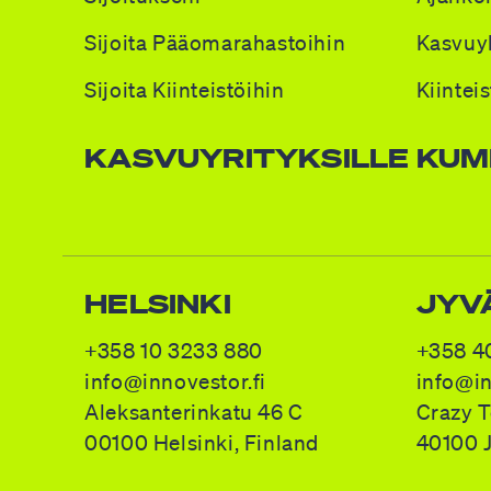
Sijoita Pääomarahastoihin
Kasvuyh
Sijoita Kiinteistöihin
Kiintei
KASVUYRITYKSILLE
KUM
HELSINKI
JYV
+358 10 3233 880
+358 4
info@innovestor.fi
info@in
Aleksanterinkatu 46 C
Crazy 
00100
Helsinki
,
Finland
40100