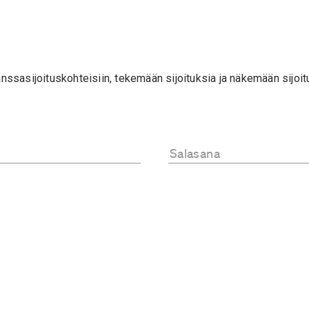
ssasijoituskohteisiin, tekemään sijoituksia ja näkemään sijoit
Salasana